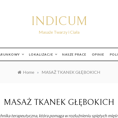
INDICUM
Masaże Twarzy i Ciała
ARUNKOWY
LOKALIZACJE
NASZE PRACE
OPINIE
POL
Home
»
MASAŻ TKANEK GŁĘBOKICH
MASAŻ TKANEK GŁĘBOKICH
hnika terapeutyczna, która pomaga w rozluźnieniu spiętych mięś