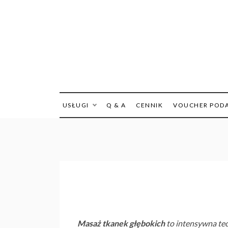
Skip
to
content
USŁUGI
Q & A
CENNIK
VOUCHER POD
Masaż tkanek głębokich
to intensywna tec