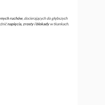
ywnych ruchów
, docierających do głębszych
uźnić
napięcia, zrosty i blokady
w tkankach.