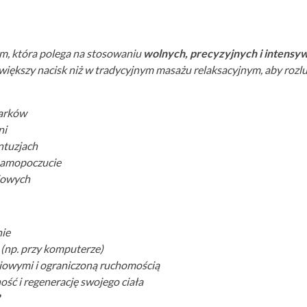
łem, która polega na stosowaniu
wolnych, precyzyjnych i intens
 większy nacisk niż w tradycyjnym masażu relaksacyjnym, aby rozl
barków
ni
ntuzjach
 samopoczucie
ziowych
nie
 (np. przy komputerze)
iowymi i ograniczoną ruchomością
ość i regenerację swojego ciała