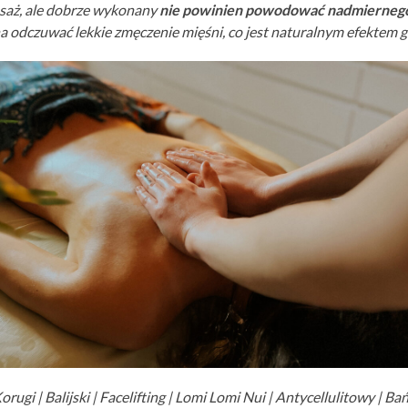
asaż, ale dobrze wykonany
nie powinien powodować nadmiernego
 odczuwać lekkie zmęczenie mięśni, co jest naturalnym efektem g
ugi | Balijski | Facelifting | Lomi Lomi Nui | Antycellulitowy | B