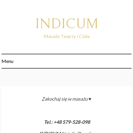
Skip
to
content
INDICUM
Masaże Twarzy i Ciała
Menu
Zakochaj się w masażu ♥️
Tel.:
+48 579-528-098