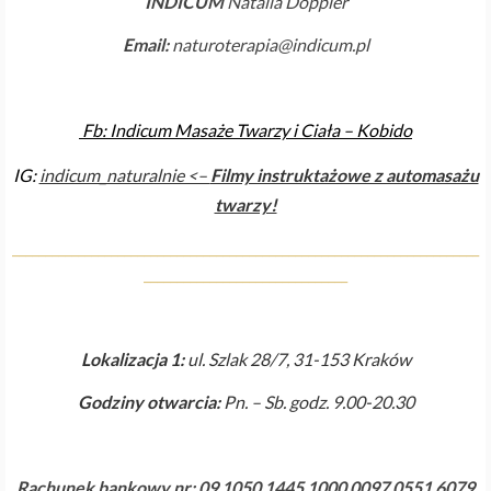
INDICUM
Natalia Doppler
Email:
naturoterapia@indicum.pl
Fb: Indicum Masaże Twarzy i Ciała – Kobido
IG:
indicum_naturalnie <–
Filmy instruktażowe z automasażu
twarzy!
_______________________________________________________________________
_______________________________
Lokalizacja 1:
ul. Szlak 28/7, 31-153 Kraków
Godziny otwarcia:
Pn. – Sb. godz. 9.00-20.30
Rachunek bankowy nr: 09 1050 1445 1000 0097 0551 6079